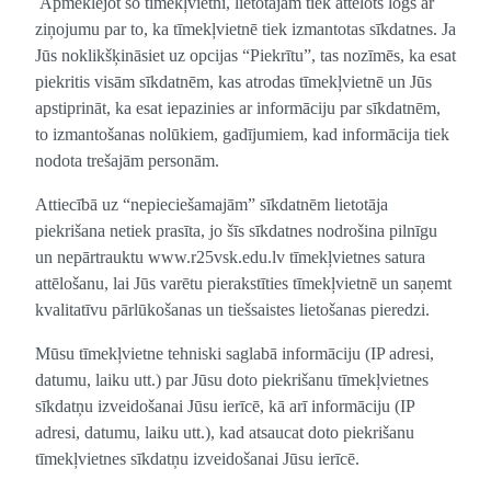
Apmeklējot šo tīmekļvietni, lietotājam tiek attēlots logs ar
ziņojumu par to, ka tīmekļvietnē tiek izmantotas sīkdatnes. Ja
Jūs noklikšķināsiet uz opcijas “Piekrītu”, tas nozīmēs, ka esat
piekritis visām sīkdatnēm, kas atrodas tīmekļvietnē un Jūs
apstiprināt, ka esat iepazinies ar informāciju par sīkdatnēm,
to izmantošanas nolūkiem, gadījumiem, kad informācija tiek
nodota trešajām personām.
Attiecībā uz “nepieciešamajām” sīkdatnēm lietotāja
piekrišana netiek prasīta, jo šīs sīkdatnes nodrošina pilnīgu
un nepārtrauktu www.r25vsk.edu.lv tīmekļvietnes satura
attēlošanu, lai Jūs varētu pierakstīties tīmekļvietnē un saņemt
kvalitatīvu pārlūkošanas un tiešsaistes lietošanas pieredzi.
Mūsu tīmekļvietne tehniski saglabā informāciju (IP adresi,
datumu, laiku utt.) par Jūsu doto piekrišanu tīmekļvietnes
sīkdatņu izveidošanai Jūsu ierīcē, kā arī informāciju (IP
adresi, datumu, laiku utt.), kad atsaucat doto piekrišanu
tīmekļvietnes sīkdatņu izveidošanai Jūsu ierīcē.