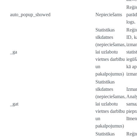
Reģis
auto_popup_showed
Nepieciešams
parād
logs.
Statistikas
Reģis
sīkdatnes
ID, k
(nepieciešamas,
izman
_ga
lai uzlabotu
statis
vietnes darbību
iegūš
un
kā ap
pakalpojumus)
izman
Statistikas
sīkdatnes
Izma
(nepieciešamas,
Analy
_gat
lai uzlabotu
samaz
vietnes darbību
piepr
un
līmen
pakalpojumus)
Statistikas
Reģis