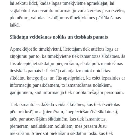
lai sekotu līdzi, kādas lapas tīmekļvietnē apmeklējat, lai
saglabātu Jūsu ievadīto informāciju vai atcerētos jūsu izvēles,
piemēram, valodas iestatījumus tīmekļvietnes pārlūkošanas
laikā.
Sīkdatņu veidošanas nolūks un tiesiskais pamats
Apmeklējot šo tīmekļvietni, lietotājam tiek attēlots logs ar
ziņojumu par to, ka tīmekļvietnē tiek izmantotas sīkdatnes. Ja
Jūs akceptējiet sīkdatņu pieņemšanu, sīkdatņu izmantošanas
tiesiskais pamats ir lietotāja atļauja izmantot noteiktas
sīkdatņu kategorijas, un Jūs apstipriniet, ka esiet iepazinies ar
informāciju par sīkdatnēm, to izmantošanas nolūkiem,
gadījumiem, kad informācija tiek nodota trešajām personām.
Tiek izmantotas dažāda veida sīkdatnes, kas tiek izvietotas
pēc noklusējuma (piemēram, "nepieciešamās" sīkdatnes),
taču par atsevišķām sīkdatnēm, kas tiek izmantotas,
piemēram, analītiskiem nolūkiem, mēs prasām Jūsu
piekrišanu. Sniedzot piekrišanu sīkdatņu joslā, kas tiek