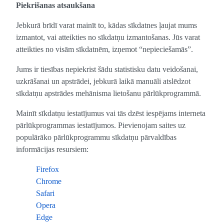
Piekrišanas atsaukšana
Jebkurā brīdī varat mainīt to, kādas sīkdatnes ļaujat mums
izmantot, vai atteikties no sīkdatņu izmantošanas. Jūs varat
atteikties no visām sīkdatnēm, izņemot “nepieciešamās”.
Jums ir tiesības nepiekrist šādu statistisku datu veidošanai,
uzkrāšanai un apstrādei, jebkurā laikā manuāli atslēdzot
sīkdatņu apstrādes mehānisma lietošanu pārlūkprogrammā.
Mainīt sīkdatņu iestatījumus vai tās dzēst iespējams interneta
pārlūkprogrammas iestatījumos. Pievienojam saites uz
populārāko pārlūkprogrammu sīkdatņu pārvaldības
informācijas resursiem:
Firefox
Chrome
Safari
Opera
Edge