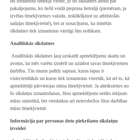
tās izmantotu tīmekļa vietnē, jo šīs sīkdatnes atbild par
pakalpojumu, ko tiešā veidā pieprasa lietotāji (piemēram, ja
izvēlas tīmekļvietnes valodu, noklikšķinot uz atbilstošās
sadaļas tīmekļvietnē), bet ar nosacījumu, ka minētās
sīkdatnes tiek izmantotas vienīgi šim nolūkam.
Analītiskās sīkdatnes
Analītiskās sīkdatnes ļauj uzskaitīt apmeklējumu skaitu un
avotus, lai mēs varētu izmērīt un uzlabot savas tīmekļvietnes
darbību. Tās mums palīdz saprast, kuras lapas ir
visiecienītākās un kuras tiek izmantotas visretāk, kā arī to, kā
apmeklētāji pārvietojas mūsu tīmekļvietnē. Ja atteiksieties no
šo sīkdatņu izmantošanas, Jūsu apmeklējums netiks iekļauts
mūsu statistikā, bet vienlaikus arī neierobežos Jūsu darbības
mūsu tīmekļvietnē.
Informācija par personas doto piekrišanu sīkdatņu
izveidei