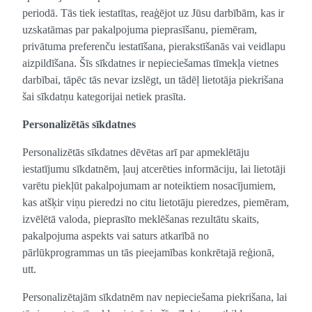
periodā. Tās tiek iestatītas, reaģējot uz Jūsu darbībām, kas ir
uzskatāmas par pakalpojuma pieprasīšanu, piemēram,
privātuma preferenču iestatīšana, pierakstīšanās vai veidlapu
aizpildīšana. Šīs sīkdatnes ir nepieciešamas tīmekļa vietnes
darbībai, tāpēc tās nevar izslēgt, un tādēļ lietotāja piekrišana
šai sīkdatņu kategorijai netiek prasīta.
Personalizētās sīkdatnes
Personalizētās sīkdatnes dēvētas arī par apmeklētāju
iestatījumu sīkdatnēm, ļauj atcerēties informāciju, lai lietotāji
varētu piekļūt pakalpojumam ar noteiktiem nosacījumiem,
kas atšķir viņu pieredzi no citu lietotāju pieredzes, piemēram,
izvēlētā valoda, pieprasīto meklēšanas rezultātu skaits,
pakalpojuma aspekts vai saturs atkarībā no
pārlūkprogrammas un tās pieejamības konkrētajā reģionā,
utt.
Personalizētajām sīkdatnēm nav nepieciešama piekrišana, lai