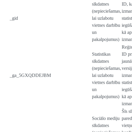
sīkdatnes
ID, k
(nepieciešamas,
izman
_gid
lai uzlabotu
statis
vietnes darbību
iegūš
un
kā ap
pakalpojumus)
izman
Reģis
Statistikas
ID pr
sīkdatnes
jaun
(nepieciešamas,
versij
_ga_5GXQDDEJBM
lai uzlabotu
izman
vietnes darbību
statis
un
iegūš
pakalpojumus)
kā ap
izman
Šīs s
Sociālo mediju
pared
sīkdatnes
vietņ