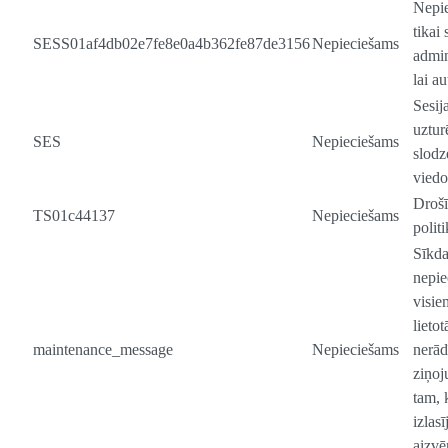
Nepi
tikai 
SESS01af4db02e7fe8e0a4b362fe87de3156
Nepieciešams
admin
lai au
Sesij
uztur
SES
Nepieciešams
slodz
viedo
Drošī
TS01c44137
Nepieciešams
politi
Sīkda
nepie
visie
lieto
maintenance_message
Nepieciešams
nerād
ziņoj
tam, 
izlasī
aizvē