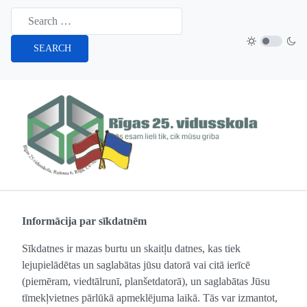
SEARCH
Informācija par sīkdatnēm
Sīkdatnes ir mazas burtu un skaitļu datnes, kas tiek
lejupielādētas un saglabātas jūsu datorā vai citā ierīcē
(piemēram, viedtālrunī, planšetdatorā), un saglabātas Jūsu
tīmekļvietnes pārlūkā apmeklējuma laikā. Tās var izmantot,