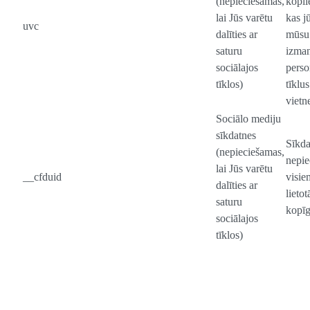
(nepieciešamas,
kopli
lai Jūs varētu
kas j
uvc
dalīties ar
mūsu 
saturu
izman
sociālajos
perso
tīklos)
tīklus
vietn
Sociālo mediju
sīkdatnes
Sīkda
(nepieciešamas,
nepie
lai Jūs varētu
__cfduid
visie
dalīties ar
lieto
saturu
kopīg
sociālajos
tīklos)