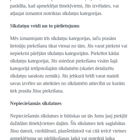
parādīta, kad apmeklējat tīmekļvietni, Jūs izvēlaties, vai
atļaujat izmantot noteiktas sīkdatņu kategorijas.
Sīkdatņu veidi un to pielietojums
Mēs izmantojam trīs sīkdatņu kategorijas, taču prasām
lietotāju piekrišanu tikai vienai no tām. Jūs varat piekrist vai
nepiekrist pārējām sīkdatņu kategorijām. Piekrītot kādai
sīkdatņu kategorijai, Jūs sniedzat piekrišanu visām šajā
kategorijā ietilpstošajām sīkdatnēm (skatiet detalizētu
sīkdatņu sarakstu zemāk). Jūs jebkurā brīdī varat mainīt
savas izvēles un atteikties no sīkdatnēm attiecībā uz kurām
tiek prasīta Jūsu piekrišana.
Nepieciešamās sīkdatnes
Nepieciešamās sīkdatnes ir būtiskas un tās Jums ļauj piekļūt
dažādām tīmekļvietnes daļām. Šīs sīkdatnes tiek saglabātas
Jūsu datorā, viedtālrunī, planšetdatorā vai citā ierīcē vietnes
apmeklējuma un pārlūkošanas laikā vai noteiktā laika