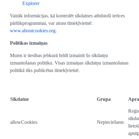
Explorer
Vairāk informācijas, kā kontrolēt sīkdatnes atbilstoši ierīces
pārlūkprogrammai, var atrast tīmekļvietnē:
www.aboutcookies.org
.
Politikas izmaiņas
Mums ir tiesības jebkurā brīdī izmainīt šo sīkdatņu
izmantošanas politiku. Visas izmaiņas sīkdatņu izmantošanas
politikā tiks publicētas tīmekļvietnē.
Sīkdatne
Grupa
Apra
Reģis
sīkda
allowCookies
Nepieciešams
lietot
apstip