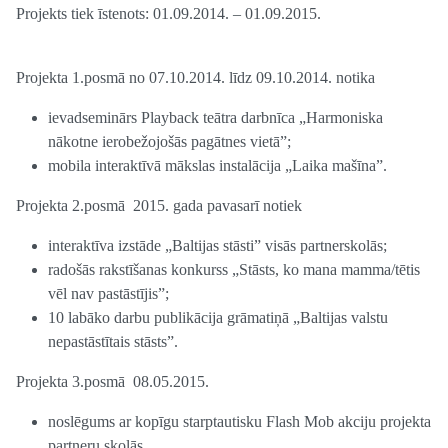
Projekts tiek īstenots: 01.09.2014. – 01.09.2015.
Projekta 1.posmā no 07.10.2014. līdz 09.10.2014. notika
ievadseminārs Playback teātra darbnīca „Harmoniska
nākotne ierobežojošās pagātnes vietā”;
mobila interaktīvā mākslas instalācija „Laika mašīna”.
Projekta 2.posmā 2015. gada pavasarī notiek
interaktīva izstāde „Baltijas stāsti” visās partnerskolās;
radošās rakstīšanas konkurss „Stāsts, ko mana mamma/tētis
vēl nav pastāstījis”;
10 labāko darbu publikācija grāmatiņā „Baltijas valstu
nepastāstītais stāsts”.
Projekta 3.posmā 08.05.2015.
noslēgums ar kopīgu starptautisku Flash Mob akciju projekta
partneru skolās.