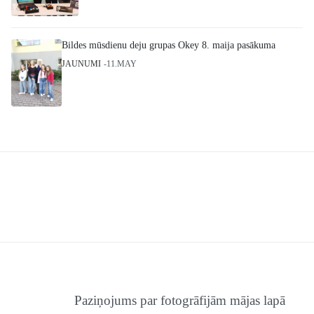
Bildes mūsdienu deju grupas Okey 8. maija pasākuma
JAUNUMI
11.MAY
Paziņojums par fotogrāfijām mājas lapā