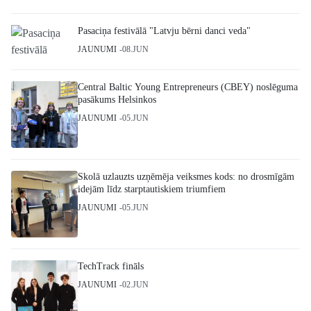
Pasaciņa festivālā "Latvju bērni danci veda"
JAUNUMI
08.JUN
Central Baltic Young Entrepreneurs (CBEY) noslēguma
pasākums Helsinkos
JAUNUMI
05.JUN
Skolā uzlauzts uzņēmēja veiksmes kods: no drosmīgām
idejām līdz starptautiskiem triumfiem
JAUNUMI
05.JUN
TechTrack fināls
JAUNUMI
02.JUN