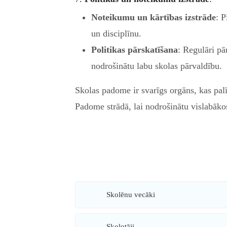
Noteikumu un kārtības izstrāde
: P
un disciplīnu.
Politikas pārskatīšana
: Regulāri pā
nodrošinātu labu skolas pārvaldību.
Skolas padome ir svarīgs orgāns, kas palī
Padome strādā, lai nodrošinātu vislabākos
Skolēnu vecāki
Skolotāji