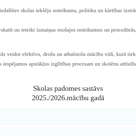
iedalīties skolas iekšējo noteikumu, politiku un kārtības izstr
rskatīt un ieteikt izmaiņas esošajos noteikumos un procedūrās,
dz veidot efektīvu, drošu un atbalstošu mācību vidi, kurā tiek 
 iespējamos apstākļus izglītības procesam un skolēnu attīstīb
Skolas padomes sastāvs
2025./2026.mācību gadā