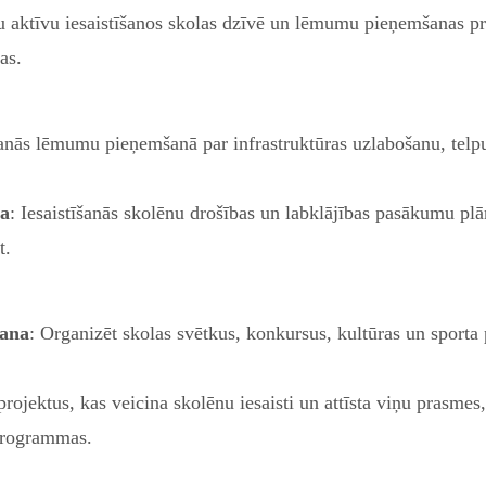
ku aktīvu iesaistīšanos skolas dzīvē un lēmumu pieņemšanas p
as.
šanās lēmumu pieņemšanā par infrastruktūras uzlabošanu, telp
na
: Iesaistīšanās skolēnu drošības un labklājības pasākumu pl
t.
šana
: Organizēt skolas svētkus, konkursus, kultūras un sporta
 projektus, kas veicina skolēnu iesaisti un attīsta viņu prasme
 programmas.