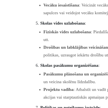
Vecāku iesaistīšana
: Veicināt vecā
sapulces vai veidojot vecāku komitej
5.
Skolas vides uzlabošana
:
Fiziskās vides uzlabošana
: Piedalī
utt.
Drošības un labklājības veicināša
politikas, uzraugot iekārtu drošību ut
6.
Skolas pasākumu organizēšana
:
Pasākumu plānošana un organizē
un veicina skolēnu līdzdalību.
Projektu vadība
: Atbalstīt un vadīt
akcijas vai starptautiskās apmaiņas
7.
Politikas un noteikumu izstrāde
: