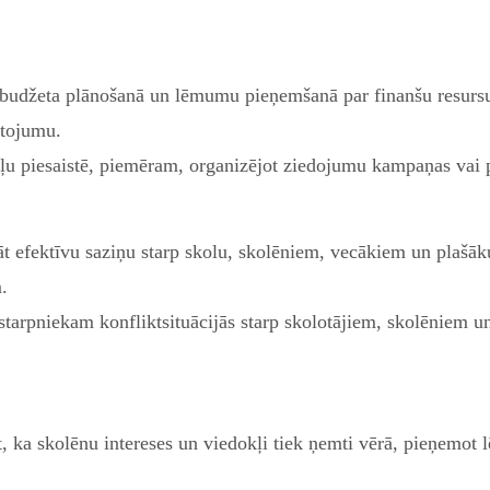
s budžeta plānošanā un lēmumu pieņemšanā par finanšu resursu
etojumu.
ekļu piesaistē, piemēram, organizējot ziedojumu kampaņas vai 
āt efektīvu saziņu starp skolu, skolēniem, vecākiem un plašāk
.
 starpniekam konfliktsituācijās starp skolotājiem, skolēniem
t, ka skolēnu intereses un viedokļi tiek ņemti vērā, pieņemot