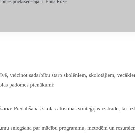
domes priekšsēdētāja ir Elīna Roze
īvē, veicinot sadarbību starp skolēniem, skolotājiem, vecākiem
kolas padomes pienākumi:
ošana
: Piedalīšanās skolas attīstības stratēģijas izstrādē, lai u
kumu sniegšana par mācību programmu, metodēm un resursiem, l