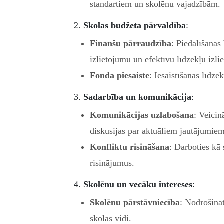
standartiem un skolēnu vajadzībām.
2.
Skolas budžeta pārvaldība
:
Finanšu pārraudzība
: Piedalīšanā
izlietojumu un efektīvu līdzekļu izli
Fonda piesaiste
: Iesaistīšanās līdz
3.
Sadarbība un komunikācija
:
Komunikācijas uzlabošana
: Veicin
diskusijas par aktuāliem jautājumiem
Konfliktu risināšana
: Darboties kā
risinājumus.
4.
Skolēnu un vecāku intereses
:
Skolēnu pārstāvniecība
: Nodrošinā
skolas vidi.