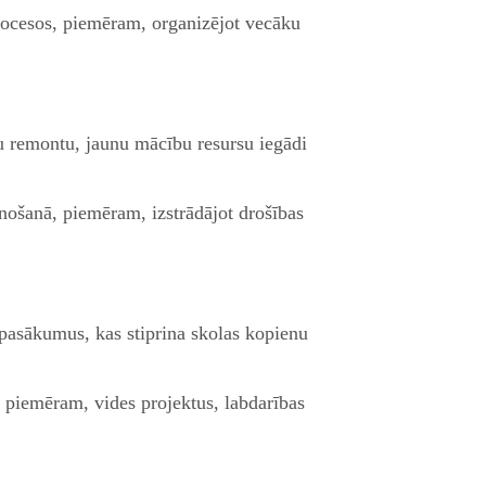
rocesos, piemēram, organizējot vecāku
u remontu, jaunu mācību resursu iegādi
ānošanā, piemēram, izstrādājot drošības
 pasākumus, kas stiprina skolas kopienu
s, piemēram, vides projektus, labdarības