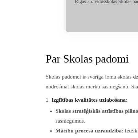
Rīgas 25. vidusskolas Skolas pa
Par Skolas padomi
Skolas padomei ir svarīga loma skolas dz
nodrošināt skolas mērķu sasniegšanu. S
1.
Izglītības kvalitātes uzlabošana
:
Skolas stratēģiskās attīstības plān
sasniegumus.
Mācību procesa uzraudzība
: Ietei