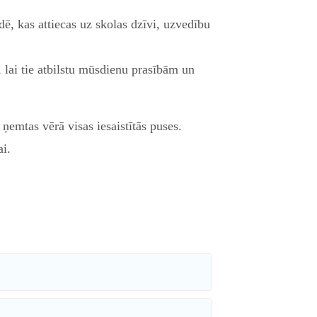
ādē, kas attiecas uz skolas dzīvi, uzvedību
 lai tie atbilstu mūsdienu prasībām un
ņemtas vērā visas iesaistītās puses.
ai.