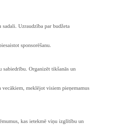
 sadali. Uzraudzība par budžeta
piesaistot sponsorēšanu.
u sabiedrību. Organizēt tikšanās un
 un vecākiem, meklējot visiem pieņemamus
 lēmumus, kas ietekmē viņu izglītību un