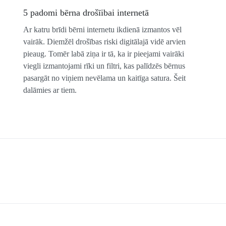
5 padomi bērna drošīibai internetā
Ar katru brīdi bērni internetu ikdienā izmantos vēl
vairāk. Diemžēl drošības riski digitālajā vidē arvien
pieaug. Tomēr labā ziņa ir tā, ka ir pieejami vairāki
viegli izmantojami rīki un filtri, kas palīdzēs bērnus
pasargāt no viņiem nevēlama un kaitīga satura. Šeit
dalāmies ar tiem.