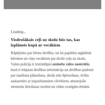
Loading...
Visdrošākais ceļš uz skolu būs tas, kas
izplānots kopā ar vecākiem
Rūpējoties par bērnu drošību, un lai papildus atgādināt
bērniem un viņu vecākiem par drošu ceļu uz skolu,
Valsts policija ir izstrādājusi
animētu video materiālu
,
kurā ir iekļauta drošības informācija un drošības padomi
par maršruta plānošanu, drošu ielu šķērsošanu, rīcību
saskaroties ar nepazīstamiem cilvēkiem, atstarojošo
elementu lietošanas nozīmi un citām svarīgām tēmām.