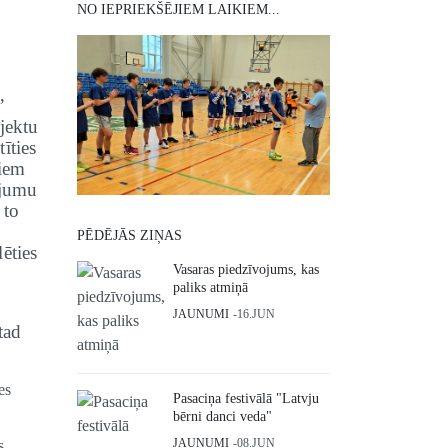
NO IEPRIEKŠĒJIEM LAIKIEM...
”
jektu
īties
niem
ojumu
 to
PĒDĒJĀS ZIŅAS
ēties
Vasaras piedzīvojums, kas
paliks atmiņā
JAUNUMI
16.JUN
tad
es
Pasaciņa festivālā "Latvju
bērni danci veda"
JAUNUMI
08.JUN
s