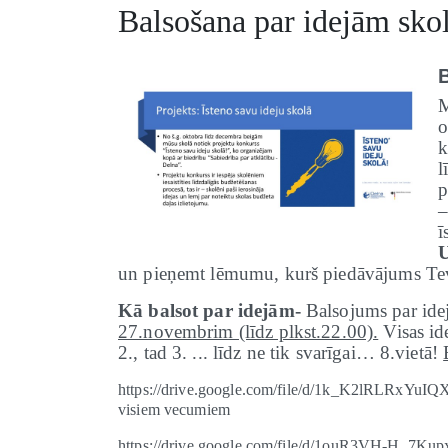
Balsošana par idejām sko
M
o
k
l
p
–
ī
un pieņemt lēmumu, kurš piedāvājums Tev 
Kā balsot par idejām-
Balsojums par idej
27.novembrim (līdz plkst.22.00).
Visas ide
2., tad 3. ... līdz ne tik svarīgai… 8.vietā!
https://drive.google.com/file/d/1k_K2lRLRxYuI
visiem vecumiem
https://drive.google.com/file/d/1ouR3VH-H_7Ku