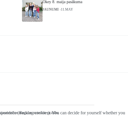
Okey 8. maija pasākuma
JAUNUMI
11.MAY
 experience (tracking cookies). You can decide for yourself whether you
 aizsardzības Regulas noteikto prasību