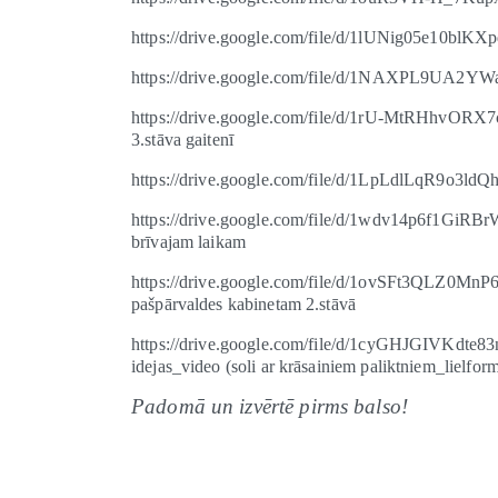
https://drive.google.com/file/d/1lUNig05e10bl
https://drive.google.com/file/d/1NAXPL9UA2YW
https://drive.google.com/file/d/1rU-MtRHhvORX7
3.stāva gaitenī
https://drive.google.com/file/d/1LpLdlLqR9o3
https://drive.google.com/file/d/1wdv14p6f1GiRB
brīvajam laikam
https://drive.google.com/file/d/1ovSFt3QLZ0M
pašpārvaldes kabinetam 2.stāvā
https://drive.google.com/file/d/1cyGHJGIVKdte
idejas_video (soli ar krāsainiem paliktniem_lielfo
Padomā un izvērtē pirms balso!