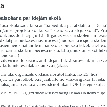
lā
Balsošana par idejām skolā
ūsu skola sadarbībā ar “Sabiedrību par atklātību – Delna
rganizē projektu konkursu “Īsteno savu ideju skolā!”. Pro
onkurss dod iespēju 12-18 gadus veciem skolēniem iesaist
īdzdalīgās budžetēšanas procesā (nodrošina iespēju skolē
ašiem ierosināt un lemt par skolas budžeta līdzekļu izliet
 ierosināt skolā nepieciešamos uzlabojumus un sekot līdzi
stenošanai).
Uzdevums-
Iepazīties ar
8 idejām
līdz 25.novembrim,
izvēl
būtu interesantākais un svarīgākais.
ām tiks organizēts e-klasē, nosūtot linku,
no 25. līdz
jas, tās pārvelkot, būs jāsakārto no vissvarīgākās 1.vietā, 
Balsojuma rezultātā varēs īstenot tikai TOP 1 ideju skolā!
QXv0cLxOBEGKg_gmt7ui/view?usp=sharing Dažādas lielformāta spēl
px8WjBDIRxnJP1xfqVHC/view?usp=sharing Dusmu izlikšanas stūrīti