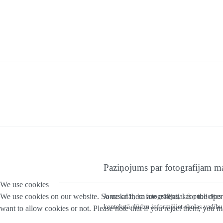
Paziņojums par fotogrāfijām mā
We use cookies
We use cookies on our website. Some of them are essential for the opera
Ja uzskatāt, ka fotogrāfijas, kas publicēt
kontekstā, lūdzu informējiet skolas vadību
want to allow cookies or not. Please note that if you reject them, you may