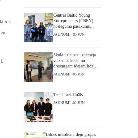
Central Baltic Young
Entrepreneurs (CBEY)
ukums
noslēguma pasākums
Helsinkos
iem
JAUNUMI
05.JUN
Skolā uzlauzts uzņēmēja
i,
veiksmes kods: no
drosmīgām idejām līdz
starptautiskiem triumfiem
JAUNUMI
05.JUN
TechTrack fināls
JAUNUMI
02.JUN
Bildes mūsdienu deju grupas