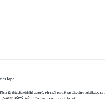
jas lapā
tion of the site, while others help us to improve this site and the user
as Rīgas 25. vidusskolas mājas lapā, var radīt problēmas Eiropas Savienības datu
 par nepieciešamību tās izņemt.
 not be able to use all the functionalities of the site.