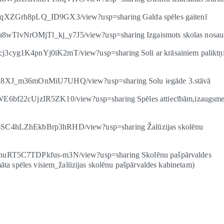
KXpqXZGrh8pLQ_ID9GX3/view?usp=sharing Galda spēles gaitenī
a8wTlvNrOMjTl_kj_y7J5/view?usp=sharing Izgaismots skolas nosa
cj3cyg1K4pnYj0iK2mT/view?usp=sharing Soli ar krāsainiem paliktņ
ldQh8XJ_m36mOnMiU7UHQ/view?usp=sharing Solu iegāde 3.stāvā
rWE6bf22cUjzIR5ZK10/view?usp=sharing Spēles attiecībām,izaugsme
nP6SC4hLZhEkbBrp3hRHD/view?usp=sharing Žalūzijas skolēnu
83nuRT5C7TDPkfus-m3N/view?usp=sharing Skolēnu pašpārvaldes
rmāta spēles visiem_žalūzijas skolēnu pašpārvaldes kabinetam)