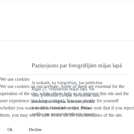
Paziņojums par fotogrāfijām mājas lapā
We use cookies
Ja uzskatāt, ka fotogrāfijas, kas publicētas
We use cookies on our website. Some of them are essential for the
Rīgas 25. vidusskolas mājas lapā, var
operation of the site, while others help us to improve this site and the
radīt problēmas Eiropas Savienības datu
user experience (tracking cookies). You can decide for yourself
aizsardzības Regulas noteikto prasību
whether you want to allow cookies or not. Please note that if you reject
kontekstā, lūdzu informējiet skolas
vadību par nepieciešamību tās izņemt.
them, you may not be able to use all the functionalities of the site.
Ok
Decline