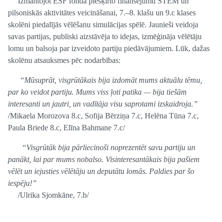
Izmantojot ESF fonda piešķirto finansējumu STEM un
pilsoniskās aktivitātes veicināšanai, 7.–8. klašu un 9.c klases
skolēni piedalījās vēlēšanu simulācijas spēlē. Jaunieši veidoja
savas partijas, publiski aizstāvēja to idejas, izmēģināja vēlētāju
lomu un balsoja par izveidoto partiju piedāvājumiem. Lūk, dažas
skolēnu atsauksmes pēc nodarbības:
“Mūsuprāt, visgrūtākais bija izdomāt mums aktuālu tēmu,
par ko veidot partiju. Mums viss ļoti patika — bija tiešām
interesanti un jautri, un vadītāja visu saprotami izskaidroja.”
/Mikaela Morozova 8.c, Sofija Bērziņa 7.c, Helēna Tūna 7.c,
Paula Briede 8.c, Elīna Bahmane 7.c/
“Visgrūtāk bija pārliecinoši noprezentēt savu partiju un
panākt, lai par mums nobalso. Visinteresantākais bija pašiem
vēlēt un iejusties vēlētāju un deputātu lomās. Paldies par šo
iespēju!”
/Ulrika Sjomkāne, 7.b/