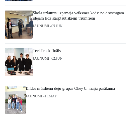
Skolā uzlauzts uzņēmēja veiksmes kods: no drosmīgām
idejām līdz starptautiskiem triumfiem
JAUNUMI
05.JUN
TechTrack fināls
JAUNUMI
02.JUN
Bildes mūsdienu deju grupas Okey 8. maija pasākuma
JAUNUMI
11.MAY