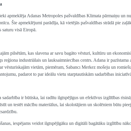
na
lībnieki apmeklēja Adanas Metropoles pašvaldības Klimata pārmaiņu un nu
ūpnīcu. Šie apmeklējumi parādīja, kā vietējās pašvaldības strādā pie zaļā
s saturu visā Eiropā.
ajām pilsētām, kas slavena ar savu bagāto vēsturi, kultūru un ekonomi
gs reģiona industriālais un lauksaimniecības centrs. Adana ir pazīstama 
ī ar vēsturiskajām vietām, piemēram, Sabancı Merkez mošeju un romiešu 
antojumu, padarot to par ideālu vietu starptautiskām sadarbības iniciatī
 sadarbība ir būtiska, lai radītu ilgtspējīgus un efektīvus izglītības risin
tīt un testēt mācību materiālus, lai skolotājiem un skolēniem būtu piee
zsardzību.
āšanas, iespējams veidot ilgtspējīgāku un digitāli bagātāku izglītību nāk