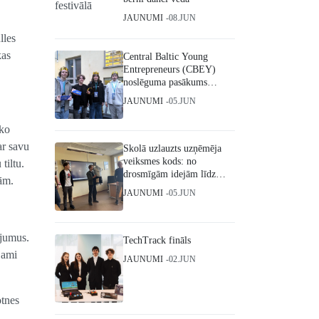
JAUNUMI
08.JUN
lles
kas
Central Baltic Young
Entrepreneurs (CBEY)
noslēguma pasākums
Helsinkos
JAUNUMI
05.JUN
sko
ar savu
Skolā uzlauzts uzņēmēja
veiksmes kods: no
tiltu.
drosmīgām idejām līdz
vām.
starptautiskiem triumfiem
JAUNUMI
05.JUN
ājumus.
TechTrack fināls
jami
JAUNUMI
02.JUN
otnes