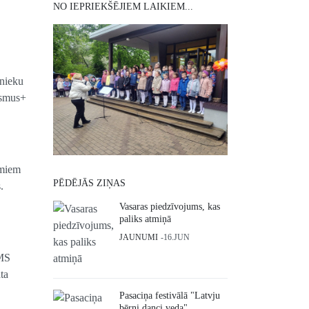
NO IEPRIEKŠĒJIEM LAIKIEM...
nieku
rasmus+
umiem
PĒDĒJĀS ZIŅAS
.
Vasaras piedzīvojums, kas
paliks atmiņā
JAUNUMI
16.JUN
LMS
ta
Pasaciņa festivālā "Latvju
bērni danci veda"