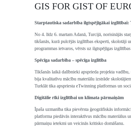
GIS FOR GIST OF EURO
Starptautiska sadarbība ilgtspējīgākai izglītība
No 4. līdz 6. martam Adanā, Turcijā, norisinājā
tikšanās, kurā pulcējās izglītības eksperti, skolotāji
programmas ietvaros, vērsts uz ilgtspējīgas izglītīb
Spēcīga sadarbība – spēcīga izglītība
Tikšanās laikā dalībnieki apsprieda projekta vadību, 
bija kvalitatīvu mācību materiālu izstrāde skolotājiem
Turklāt tika apspriesta eTwinning platformas un soc
Digitālie rīki izglītībai un klimata pārmaiņām
Īpaša uzmanība tika pievērsta ģeogrāfiskās informāci
platforma piedāvās interaktīvus mācību materiālus u
pārmaiņu ietekmi un veicinās kritisko domāšanu.