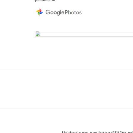
Paziņojums par fotogrāfijām mā