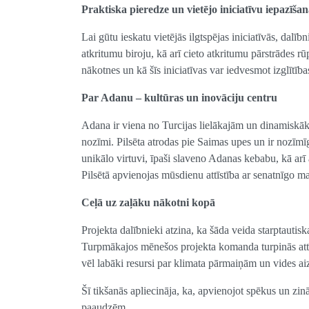
Praktiska pieredze un vietējo iniciatīvu iepazīša
Lai gūtu ieskatu vietējās ilgtspējas iniciatīvās, da
atkritumu biroju, kā arī cieto atkritumu pārstrādes r
nākotnes un kā šīs iniciatīvas var iedvesmot izglītība
Par Adanu – kultūras un inovāciju centru
Adana ir viena no Turcijas lielākajām un dinamiskāk
nozīmi. Pilsēta atrodas pie Saimas upes un ir nozīmī
unikālo virtuvi, īpaši slaveno Adanas kebabu, kā ar
Pilsētā apvienojas mūsdienu attīstība ar senatnīgo m
Ceļā uz zaļāku nākotni kopā
Projekta dalībnieki atzina, ka šāda veida starptautiska
Turpmākajos mēnešos projekta komanda turpinās attīs
vēl labāki resursi par klimata pārmaiņām un vides ai
Šī tikšanās apliecināja, ka, apvienojot spēkus un zin
paaudzēm.