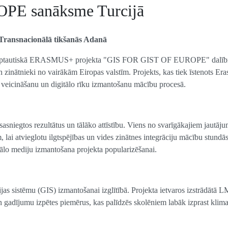
PE sanāksme Turcijā
i: Transnacionālā tikšanās Adanā
s starptautiskā ERASMUS+ projekta "GIS FOR GIST OF EUROPE" dalīb
 un zinātnieki no vairākām Eiropas valstīm. Projekts, kas tiek īstenots E
as veicināšanu un digitālo rīku izmantošanu mācību procesā.
sasniegtos rezultātus un tālāko attīstību. Viens no svarīgākajiem jautāj
, lai atvieglotu ilgtspējības un vides zinātnes integrāciju mācību stundās
iālo mediju izmantošana projekta popularizēšanai.
jas sistēmu (GIS) izmantošanai izglītībā. Projekta ietvaros izstrādātā 
n gadījumu izpētes piemērus, kas palīdzēs skolēniem labāk izprast klima