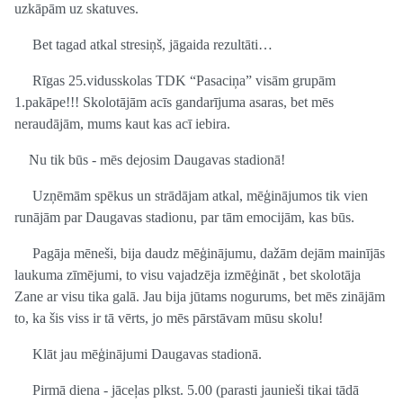
uzkāpām uz skatuves.
Bet tagad atkal stresiņš, jāgaida rezultāti…
Rīgas 25.vidusskolas TDK “Pasaciņa” visām grupām
1.pakāpe!!! Skolotājām acīs gandarījuma asaras, bet mēs
neraudājām, mums kaut kas acī iebira.
Nu tik būs - mēs dejosim Daugavas stadionā!
Uzņēmām spēkus un strādājam atkal, mēģinājumos tik vien
runājām par Daugavas stadionu, par tām emocijām, kas būs.
Pagāja mēneši, bija daudz mēģinājumu, dažām dejām mainījās
laukuma zīmējumi, to visu vajadzēja izmēģināt , bet skolotāja
Zane ar visu tika galā. Jau bija jūtams nogurums, bet mēs zinājām
to, ka šis viss ir tā vērts, jo mēs pārstāvam mūsu skolu!
Klāt jau mēģinājumi Daugavas stadionā.
Pirmā diena - jāceļas plkst. 5.00 (parasti jaunieši tikai tādā