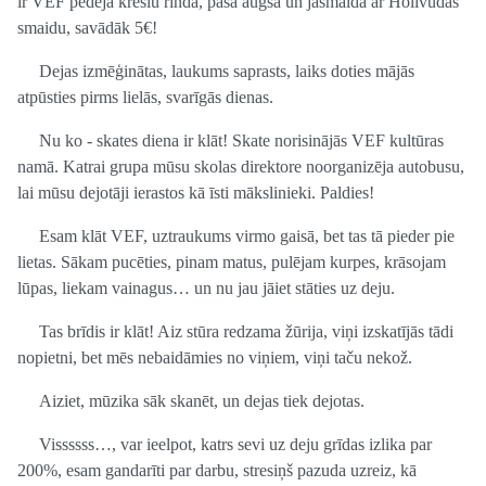
ir VEF pēdējā krēslu rindā, pašā augšā un jāsmaida ar Holivudas
smaidu, savādāk 5€!
Dejas izmēģinātas, laukums saprasts, laiks doties mājās
atpūsties pirms lielās, svarīgās dienas.
Nu ko - skates diena ir klāt! Skate norisinājās VEF kultūras
namā. Katrai grupa mūsu skolas direktore noorganizēja autobusu,
lai mūsu dejotāji ierastos kā īsti mākslinieki. Paldies!
Esam klāt VEF, uztraukums virmo gaisā, bet tas tā pieder pie
lietas. Sākam pucēties, pinam matus, pulējam kurpes, krāsojam
lūpas, liekam vainagus… un nu jau jāiet stāties uz deju.
Tas brīdis ir klāt! Aiz stūra redzama žūrija, viņi izskatījās tādi
nopietni, bet mēs nebaidāmies no viņiem, viņi taču nekož.
Aiziet, mūzika sāk skanēt, un dejas tiek dejotas.
Vissssss…, var ieelpot, katrs sevi uz deju grīdas izlika par
200%, esam gandarīti par darbu, stresiņš pazuda uzreiz, kā