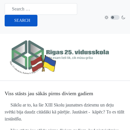
SEARCH
Viss stāsts jau sākās pirms diviem gadiem
Sākšu ar to, ka šie XIII Skolu jaunatnes dziesmu un deju
svētki bija daudz citādāki kā pārējie. Jautāsiet - kāpēc? To es tūlīt
izstāstīšu.