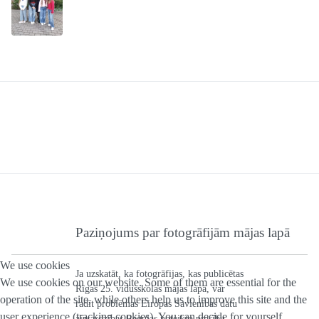
Paziņojums par fotogrāfijām mājas lapā
We use cookies
Ja uzskatāt, ka fotogrāfijas, kas publicētas
We use cookies on our website. Some of them are essential for the
Rīgas 25. vidusskolas mājas lapā, var
operation of the site, while others help us to improve this site and the
radīt problēmas Eiropas Savienības datu
user experience (tracking cookies). You can decide for yourself
aizsardzības Regulas noteikto prasību