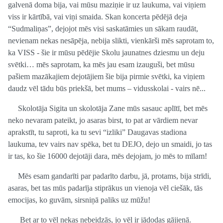
galvenā doma bija, vai mūsu maziņie ir uz laukuma, vai viņiem
viss ir kārtībā, vai viņi smaida. Skan koncerta pēdējā deja
“Sudmaliņas”, dejojot mēs visi saskatāmies un sākam raudāt,
nevienam nekas nesāpēja, nebija slikti, vienkārši mēs saprotam to,
ka VISS - šie ir mūsu pēdējie Skolu jaunatnes dziesmu un deju
svētki… mēs saprotam, ka mēs jau esam izauguši, bet mūsu
pašiem mazākajiem dejotājiem šie bija pirmie svētki, ka viņiem
daudz vēl tādu būs priekšā, bet mums – vidusskolai - vairs nē...
Skolotāja Sigita un skolotāja Zane mūs sasauc aplītī, bet mēs
neko nevaram pateikt, jo asaras birst, to pat ar vārdiem nevar
aprakstīt, tu saproti, ka tu sevi “izliki” Daugavas stadiona
laukuma, tev vairs nav spēka, bet tu DEJO, dejo un smaidi, jo tas
ir tas, ko šie 16000 dejotāji dara, mēs dejojam, jo mēs to mīlam!
Mēs esam gandarīti par padarīto darbu, jā, protams, bija strīdi,
asaras, bet tas mūs padarīja stiprākus un vienoja vēl ciešāk, tās
emocijas, ko guvām, sirsniņā paliks uz mūžu!
Bet ar to vēl nekas nebeidzās, jo vēl ir jādodas gājienā.