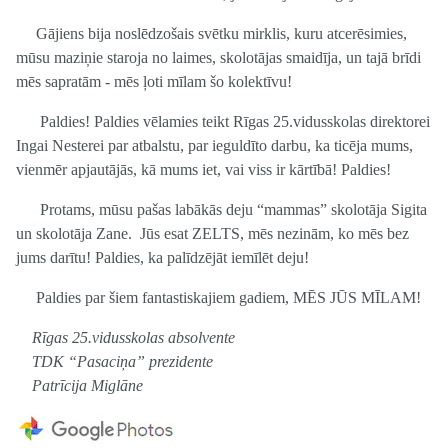
Gājiens bija noslēdzošais svētku mirklis, kuru atcerēsimies,
mūsu maziņie staroja no laimes, skolotājas smaidīja, un tajā brīdi
mēs sapratām - mēs ļoti mīlam šo kolektīvu!
Paldies! Paldies vēlamies teikt Rīgas 25.vidusskolas direktorei
Ingai Nesterei par atbalstu, par ieguldīto darbu, ka ticēja mums,
vienmēr apjautājās, kā mums iet, vai viss ir kārtībā! Paldies!
Protams, mūsu pašas labākās deju “mammas” skolotāja Sigita
un skolotāja Zane. Jūs esat ZELTS, mēs nezinām, ko mēs bez
jums darītu! Paldies, ka palīdzējāt iemīlēt deju!
Paldies par šiem fantastiskajiem gadiem, MĒS JŪS MĪLAM!
Rīgas 25.vidusskolas absolvente
TDK “Pasaciņa” prezidente
Patrīcija Miglāne