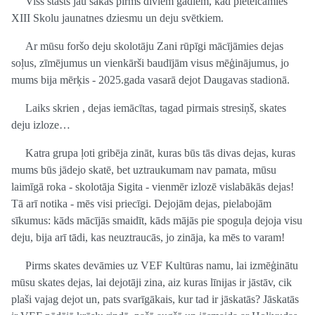
Viss stāsts jau sākās pirms diviem gadiem, kad pieteicāmies
XIII Skolu jaunatnes dziesmu un deju svētkiem.
Ar mūsu foršo deju skolotāju Zani rūpīgi mācījāmies dejas
soļus, zīmējumus un vienkārši baudījām visus mēģinājumus, jo
mums bija mērķis - 2025.gada vasarā dejot Daugavas stadionā.
Laiks skrien , dejas iemācītas, tagad pirmais stresiņš, skates
deju izloze…
Katra grupa ļoti gribēja zināt, kuras būs tās divas dejas, kuras
mums būs jādejo skatē, bet uztraukumam nav pamata, mūsu
laimīgā roka - skolotāja Sigita - vienmēr izlozē vislabākās dejas!
Tā arī notika - mēs visi priecīgi. Dejojām dejas, pielabojām
sīkumus: kāds mācījās smaidīt, kāds mājās pie spoguļa dejoja visu
deju, bija arī tādi, kas neuztraucās, jo zināja, ka mēs to varam!
Pirms skates devāmies uz VEF Kultūras namu, lai izmēģinātu
mūsu skates dejas, lai dejotāji zina, aiz kuras līnijas ir jāstāv, cik
plaši vajag dejot un, pats svarīgākais, kur tad ir jāskatās? Jāskatās