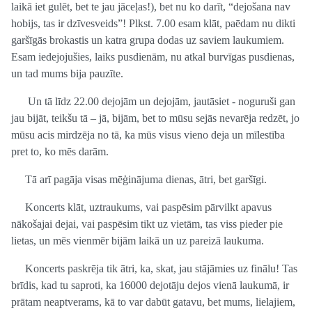
laikā iet gulēt, bet te jau jāceļas!), bet nu ko darīt, “dejošana nav
hobijs, tas ir dzīvesveids”! Plkst. 7.00 esam klāt, paēdam nu dikti
garšīgās brokastis un katra grupa dodas uz saviem laukumiem.
Esam iedejojušies, laiks pusdienām, nu atkal burvīgas pusdienas,
un tad mums bija pauzīte.
Un tā līdz 22.00 dejojām un dejojām, jautāsiet - noguruši gan
jau bijāt, teikšu tā – jā, bijām, bet to mūsu sejās nevarēja redzēt, jo
mūsu acis mirdzēja no tā, ka mūs visus vieno deja un mīlestība
pret to, ko mēs darām.
Tā arī pagāja visas mēģinājuma dienas, ātri, bet garšīgi.
Koncerts klāt, uztraukums, vai paspēsim pārvilkt apavus
nākošajai dejai, vai paspēsim tikt uz vietām, tas viss pieder pie
lietas, un mēs vienmēr bijām laikā un uz pareizā laukuma.
Koncerts paskrēja tik ātri, ka, skat, jau stājāmies uz finālu! Tas
brīdis, kad tu saproti, ka 16000 dejotāju dejos vienā laukumā, ir
prātam neaptverams, kā to var dabūt gatavu, bet mums, lielajiem,