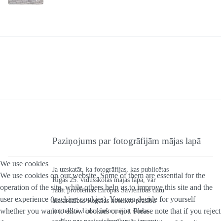
Paziņojums par fotogrāfijām mājas lapā
We use cookies
Ja uzskatāt, ka fotogrāfijas, kas publicētas
We use cookies on our website. Some of them are essential for the
Rīgas 25. vidusskolas mājas lapā, var
operation of the site, while others help us to improve this site and the
radīt problēmas Eiropas Savienības datu
user experience (tracking cookies). You can decide for yourself
aizsardzības Regulas noteikto prasību
whether you want to allow cookies or not. Please note that if you reject
kontekstā, lūdzu informējiet skolas