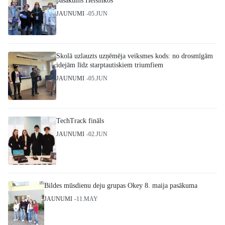
pasākums Helsinkos
JAUNUMI
05.JUN
Skolā uzlauzts uzņēmēja veiksmes kods: no drosmīgām
idejām līdz starptautiskiem triumfiem
JAUNUMI
05.JUN
TechTrack fināls
JAUNUMI
02.JUN
Bildes mūsdienu deju grupas Okey 8. maija pasākuma
JAUNUMI
11.MAY