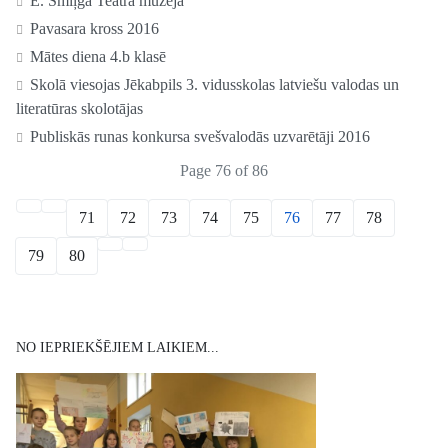
E. Smiļģa Teātra muzejā
Pavasara kross 2016
Mātes diena 4.b klasē
Skolā viesojas Jēkabpils 3. vidusskolas latviešu valodas un
literatūras skolotājas
Publiskās runas konkursa svešvalodās uzvarētāji 2016
Page 76 of 86
71
72
73
74
75
76
77
78
79
80
NO IEPRIEKŠĒJIEM LAIKIEM...