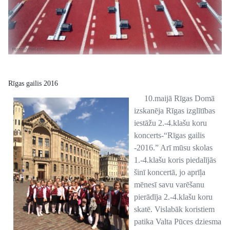
Rīgas gailis 2016
10.maijā Rīgas Domā
izskanēja Rīgas izglītības
iestāžu 2.-4.klašu koru
koncerts-“Rīgas gailis
-2016.” Arī mūsu skolas
1.-4.klašu koris piedalījās
šinī koncertā, jo aprīļa
mēnesī savu varēšanu
pierādīja 2.-4.klašu koru
skatē. Vislabāk koristiem
patika Valta Pūces dziesma