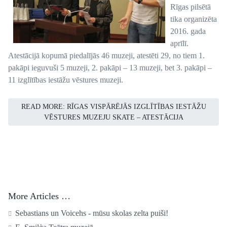
Rīgas pilsētā
tika organizēta
2016. gada
aprīlī.
Atestācijā kopumā piedalījās 46 muzeji, atestēti 29, no tiem 1.
pakāpi ieguvuši 5 muzeji, 2. pakāpi – 13 muzeji, bet 3. pakāpi –
11 izglītības iestāžu vēstures muzeji.
READ MORE: RĪGAS VISPĀRĒJĀS IZGLĪTĪBAS IESTĀŽU
VĒSTURES MUZEJU SKATE – ATESTĀCIJA
More Articles …
Sebastians un Voicehs - mūsu skolas zelta puiši!