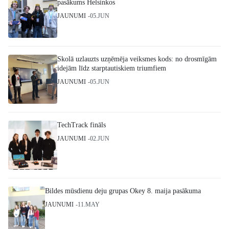
pasākums Helsinkos
JAUNUMI
05.JUN
Skolā uzlauzts uzņēmēja veiksmes kods: no drosmīgām
idejām līdz starptautiskiem triumfiem
JAUNUMI
05.JUN
TechTrack fināls
JAUNUMI
02.JUN
Bildes mūsdienu deju grupas Okey 8. maija pasākuma
JAUNUMI
11.MAY