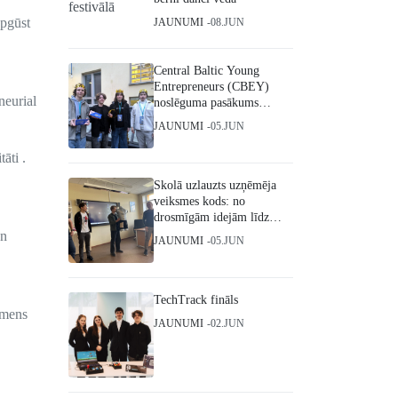
pgūst
JAUNUMI
08.JUN
Central Baltic Young
Entrepreneurs (CBEY)
neurial
noslēguma pasākums
Helsinkos
JAUNUMI
05.JUN
āti .
Skolā uzlauzts uzņēmēja
veiksmes kods: no
drosmīgām idejām līdz
starptautiskiem triumfiem
un
JAUNUMI
05.JUN
TechTrack fināls
āmens
JAUNUMI
02.JUN