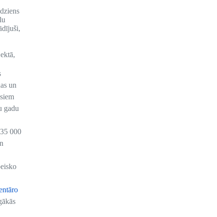
.
ēdziens
lu
dījuši,
ektā,
s
das un
esiem
u gadu
 35 000
un
peisko
entāro
gākās