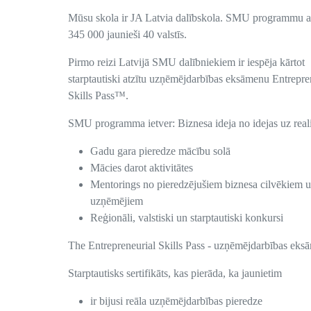
Mūsu skola ir JA Latvia dalībskola. SMU programmu a
345 000 jaunieši 40 valstīs.
Pirmo reizi Latvijā SMU dalībniekiem ir iespēja kārtot
starptautiski atzītu uzņēmējdarbības eksāmenu Entrepre
Skills Pass™.
SMU programma ietver: Biznesa ideja no idejas uz realit
Gadu gara pieredze mācību solā
Mācies darot aktivitātes
Mentorings no pieredzējušiem biznesa cilvēkiem 
uzņēmējiem
Reģionāli, valstiski un starptautiski konkursi
The Entrepreneurial Skills Pass - uzņēmējdarbības eks
Starptautisks sertifikāts, kas pierāda, ka jaunietim
ir bijusi reāla uzņēmējdarbības pieredze