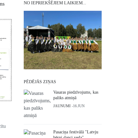
ns
NO IEPRIEKŠĒJIEM LAIKIEM...
PĒDĒJĀS ZIŅAS
Vasaras piedzīvojums, kas
paliks atmiņā
JAUNUMI
16.JUN
zītu
Pasaciņa festivālā "Latvju
bērni danci veda"