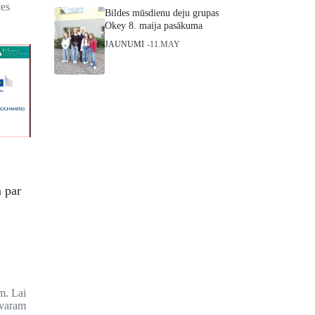
ces
Bildes mūsdienu deju grupas
Okey 8. maija pasākuma
JAUNUMI
11.MAY
m par
m. Lai
 varam