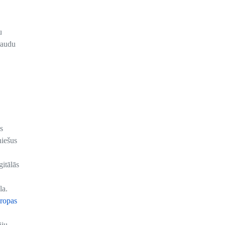
u
raudu
s
niešus
gitālās
la.
ropas
āju