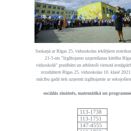
Saskaņā ar Rīgas 25. vidusskolas iekšējiem notei
21-5-nts "Izglītojamo uzņemšanas kārtība Rīga
vidusskolā" prasībām un atbilstoši vienotā iestājpā
rezultātiem Rīgas 25. vidusskolas 10. klasē 2021
mācību gadā tiek uzņemti izglītojamie ar sekojoši
sociālās zinātnēs, matemātikā un programm
113-1738
113-1751
147-4555