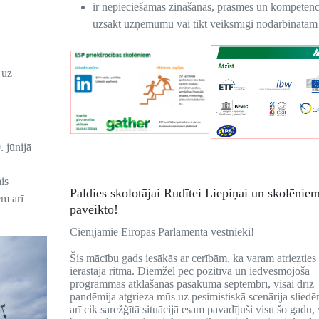
ir nepieciešamās zināšanas, prasmes un kompeten
uzsākt uzņēmumu vai tikt veiksmīgi nodarbinātam
 uz
. jūnijā
is
Paldies skolotājai Rudītei Liepiņai un skolēnie
em arī
paveikto!
Cienījamie Eiropas Parlamenta vēstnieki!
Šis mācību gads iesākās ar cerībām, ka varam atriezties
ierastajā ritmā. Diemžēl pēc pozitīvā un iedvesmojošā
programmas atklāšanas pasākuma septembrī, visai drīz
pandēmija atgrieza mūs uz pesimistiskā scenārija sliedē
arī cik sarežģītā situācijā esam pavadījuši visu šo gadu,