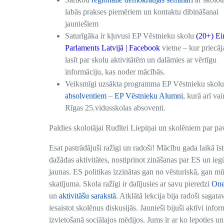
labās prakses piemēriem un kontaktu dibināšanai
jauniešiem
Saturīgāka ir kļuvusi EP Vēstnieku skolu
(20+) Ei
Parlaments Latvijā | Facebook
vietne – kur priecā
lasīt par skolu aktivitātēm un dalāmies ar vērtīgu
informāciju, kas noder mācībās.
Veiksmīgi uzsākta programma EP Vēstnieku skolu
absolventiem
–
EP Vēstnieku Alumni
, kurā arī vai
Rīgas 25.vidusskolas absoventi.
Paldies skolotājai Rudītei Liepiņai un skolēniem par pa
Esat pastrādājuši ražīgi un radoši! Mācību gada laikā īs
dažādas aktivitātes, nostiprinot zināšanas par ES un ieg
jaunas. ES politikas izzinātas gan no vēsturiskā, gan m
skatījuma.
Skola ražīgi ir dalījusies ar savu pieredzi
One
un
aktivitāšu sarakstā
. Atklātā lekcija bija radoši sagata
iesaistot skolēnus diskusijās. Jaunieši bijuši aktīvi infor
izvietošanā sociālajos mēdijos.
Jums ir ar ko lepoties un