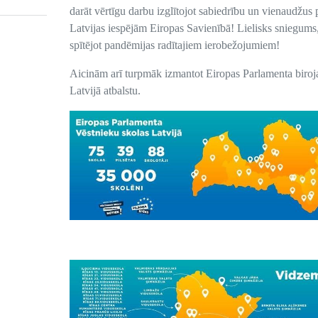
darāt vērtīgu darbu izglītojot sabiedrību un vienaudžus 
Latvijas iespējām Eiropas Savienībā! Lielisks sniegums
spītējot pandēmijas radītajiem ierobežojumiem!
Aicinām arī turpmāk izmantot Eiropas Parlamenta biroj
Latvijā atbalstu.