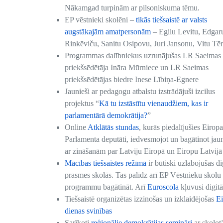
Nākamgad turpinām ar pilsoniskuma tēmu.
EP vēstnieki skolēni –
tikās tiešsaistē ar valsts
augstākajām amatpersonām
– Egilu Levitu, Edgar
Rinkēviču, Sanitu Osipovu, Juri Jansonu, Vitu Tē
Programmas dalībniekus uzrunājušas LR Saeimas
priekšsēdētāja Ināra Mūrniece un LR Saeimas
priekšsēdētājas biedre Inese Lībiņa-Egnere
Jaunieši ar pedagogu atbalstu izstrādājuši izcilus
projektus “
Kā tu izstāstītu vienaudžiem, kas ir
parlamentārā demokrātija?
”
Online
Atklātās stundas
, kurās piedalījušies Eiropa
Parlamenta deputāti, iedvesmojot un bagātinot jau
ar zināšanām par Latviju Eiropā un Eiropu Latvijā
Mācības tiešsaistes režīmā
ir būtiski uzlabojušas di
prasmes skolās. Tas palīdz arī EP Vēstnieku skolu
programmu bagātināt. Arī
Euroscola
kļuvusi digitā
Tiešsaistē organizētas izzinošas un izklaidējošas
Ei
dienas svinības
Sarīkoti
reģionālie demokrātijas semināri
ar skolot