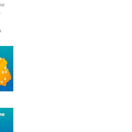
par
,
a