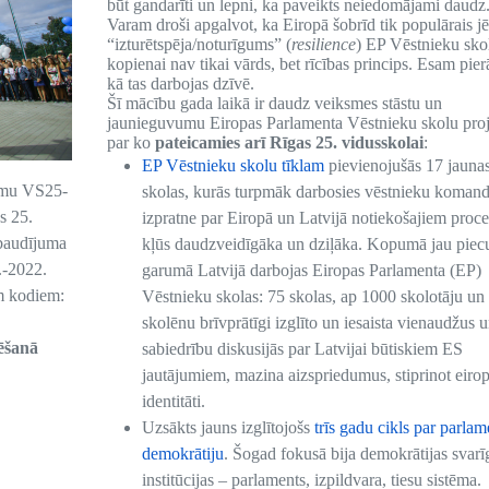
būt gandarīti un lepni, ka paveikts neiedomājami daudz
Varam droši apgalvot, ka Eiropā šobrīd tik populārais j
“izturētspēja/noturīgums” (
resilience
) EP Vēstnieku sko
kopienai nav tikai vārds, bet rīcības princips. Esam pierā
kā tas darbojas dzīvē.
Šī mācību gada laikā ir daudz veiksmes stāstu un
jaunieguvumu Eiropas Parlamenta Vēstnieku skolu proj
par ko
pateicamies arī Rīgas 25. vidusskolai
:
EP Vēstnieku skolu tīklam
pievienojušās 17 jauna
kumu VS25-
skolas, kurās turpmāk darbosies vēstnieku koman
s 25.
izpratne par Eiropā un Latvijā notiekošajiem proc
rbaudījuma
kļūs daudzveidīgāka un dziļāka. Kopumā jau piec
.-2022.
garumā Latvijā darbojas Eiropas Parlamenta (EP)
em kodiem:
Vēstnieku skolas: 75 skolas, ap 1000 skolotāju un
skolēnu brīvprātīgi izglīto un iesaista vienaudžus 
ēšanā
sabiedrību diskusijās par Latvijai būtiskiem ES
jautājumiem, mazina aizspriedumus, stiprinot eiro
identitāti.
Uzsākts jauns izglītojošs
trīs gadu cikls par parlam
demokrātiju
. Šogad fokusā bija demokrātijas svarī
institūcijas – parlaments, izpildvara, tiesu sistēma.