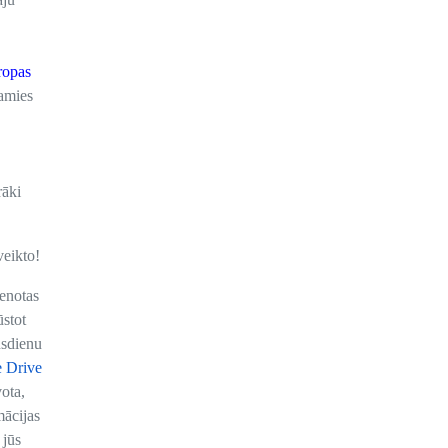
ropas
jamies
rāki
veikto!
tenotas
ūstot
ūsdienu
 Drive
vota,
mācijas
 jūs